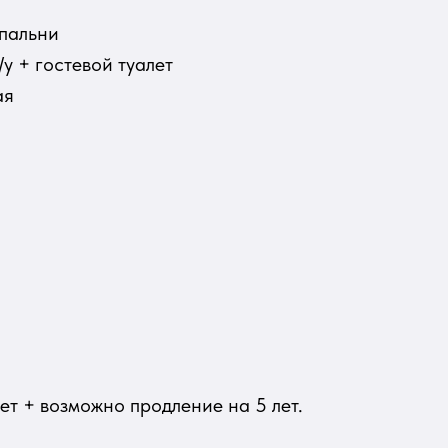
спальни
/у + гостевой туалет
ая
ет + возможно продление на 5 лет.