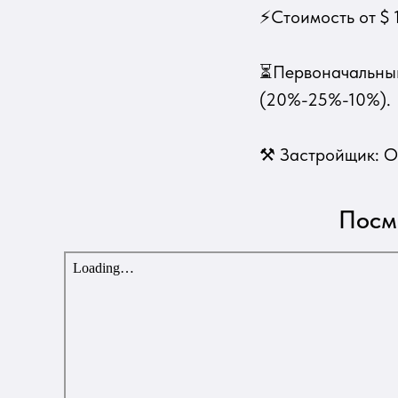
⚡Стоимость от $
1
⏳Первоначальный
(20%-25%-10%).
⚒ Застройщик: 
Посм