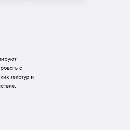
зируют
ировать с
ких текстур и
ствие.