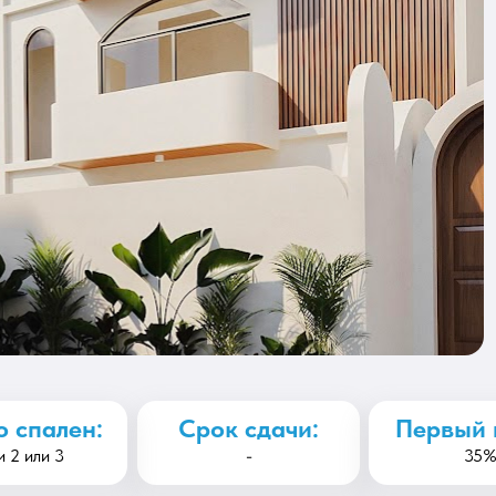
о спален:
Срок сдачи:
Первый 
и 2 или 3
-
35