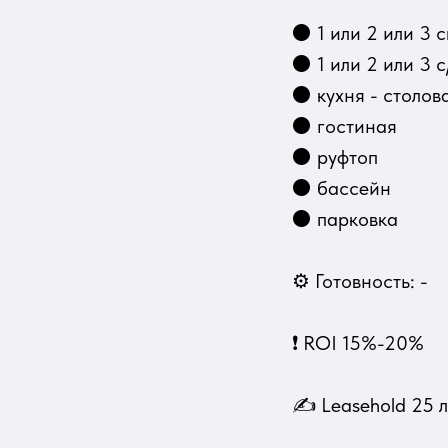
⚫ 1 или 2 или 3 
⚫ 1 или 2 или 3 с
⚫ кухня - столов
⚫ гостиная
⚫ руфтоп
⚫ бассейн
⚫ парковка
⚙ Готовность: -
❗️ ROI 15%-20%
✍ Leasehold 25 л