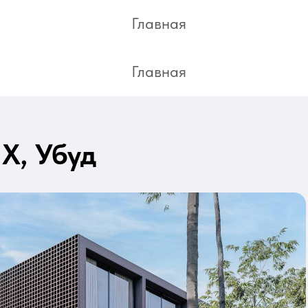
Remote deal
Главная
Главная
X, Убуд