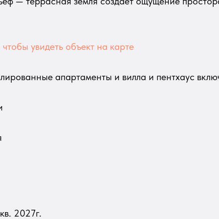
ьеф — террасная земля создаёт ощущение простор
чтобы увидеть объект на карте
ированные апартаменты и вилла и пентхаус включ
и
я
кв. 2027г.