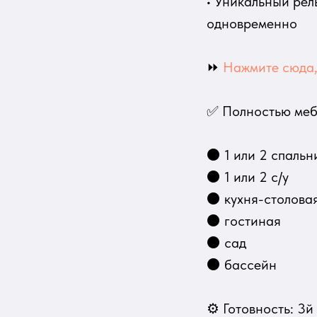
• Уникальный рел
одновременно
⏩
Нажмите сюда, 
✅ Полностью мебл
⚫ 1 или 2 спальн
⚫ 1 или 2 с/у
⚫ кухня-столова
⚫ гостиная
⚫ сад
⚫ бассейн
⚙ Готовность: 3й 