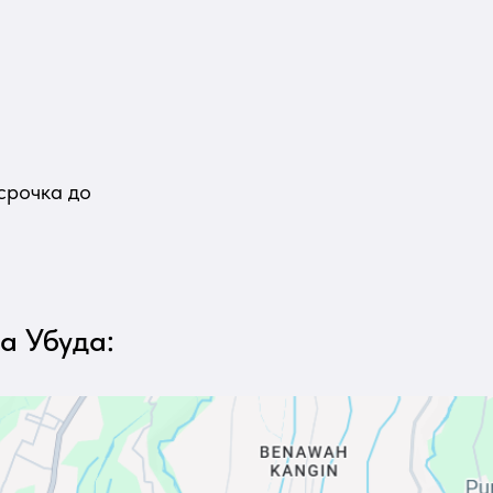
срочка до
а Убуда: