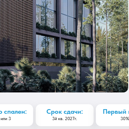
о спален:
Срок сдачи:
Первый 
 или 3
3й кв. 2027г.
30