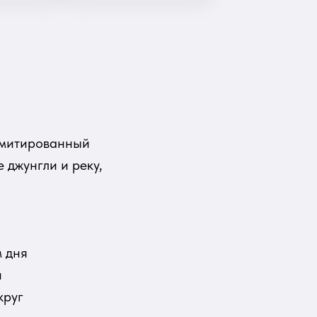
Лимитированный
 джунгли и реку,
м дня
и
круг