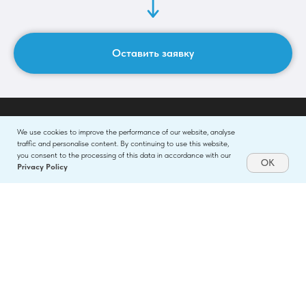
Оставить заявку
We use cookies to improve the performance of our website, analyse
traffic and personalise content. By continuing to use this website,
you consent to the processing of this data in accordance with our
OK
Privacy Policy
Company details
PT ESTATEWIN BALI GROUP
Address: JALAN SUGRIWA NOMOR 18, BANJAR
PADANG TEGAL MEKARSARI, Desa/Kelurahan Ubud,
Kec. Ubud, Kab. Gianyar, Provinsi Bali.
Phone: + 62 878 1760 4621
Наш